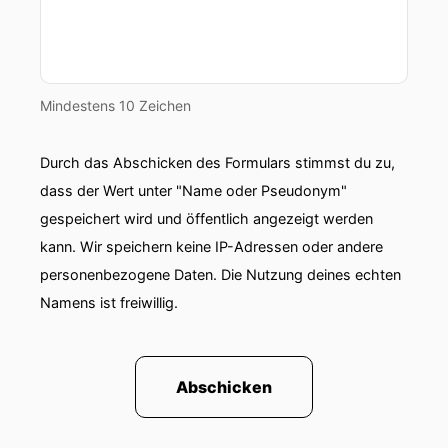
00:01:08: Der Kläger Charles Siegwald wirft
Amazon vor Gesichtsbilder von Personen ohne
deren Einwilligung zu speichern.
00:01:15: Er fordert Schadensersatz von
Mindestens 10 Zeichen
mindestens fünf Millionen Dollar für alle
Betroffenen.
Durch das Abschicken des Formulars stimmst du zu,
dass der Wert unter "Name oder Pseudonym"
00:01:20: Die Funktion ist zwar standardmäßig
deaktiviert, doch Gesichter vor beilaufender
gespeichert wird und öffentlich angezeigt werden
Personen könnten unwissentlich erfasst werden.
kann. Wir speichern keine IP-Adressen oder andere
personenbezogene Daten. Die Nutzung deines echten
00:01:28: Amazon hatte bereits früher wegen
Namens ist freiwillig.
Datenschutzverstößen bei Ringkameras rund
fünf Komma acht Millionen Dollar Strafe gezahlt.
00:01:36: US-Präsident Donald Trump hat einen
Abschicken
Erlass zur künstlichen Intelligenz unterzeichnet.
00:01:41: Darin sichert er der Regierung einen