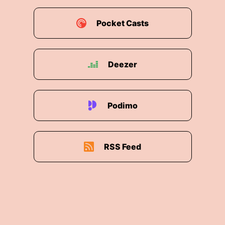
00:02:23: Der Wechsel soll am Donnerstag
Pocket Casts
vollzogen werden, bei dem Umstieg geht es um
digitale Souveränität und Datenschutz.
Deezer
00:02:30: QUANT kommt zum Einsatz wenn
eine Suche in Firefox oder Edge ausgeführt
wird.
Podimo
00:02:35: Abgeordnete können das allerdings
ändern und weiterhin über Google suchen.
00:02:39: Mit dem Schritt folgt das Parlament
RSS Feed
Forderungen nach größerer Unabhängigkeit von
Software aus den Vereinigten Staaten.
00:02:46: Quant gibt es seit Jahrzehnt.
00:02:48: Seit Herbst-Zwei-Tausend-Zwanzig