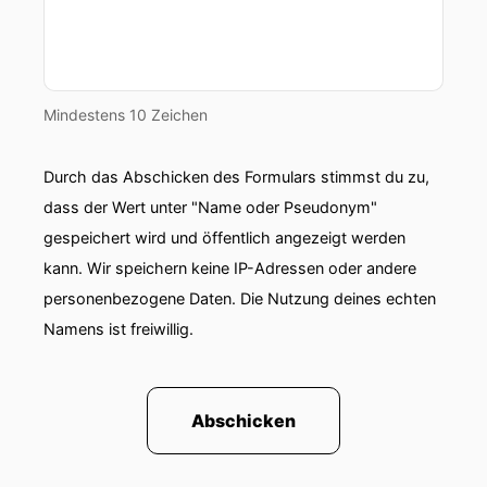
00:01:01: Politiker warnen, dass solche Daten
auch für Spionage und Erpressung missbraucht
werden könnten.
00:01:07: Nvidia hat auf der Computex mehrere
Mindestens 10 Zeichen
neue künstliche Intelligenzmodelle vorgestellt.
Durch das Abschicken des Formulars stimmst du zu,
00:01:12: Das Leistungsstärkste ist Nemotron III
Ultra.
dass der Wert unter "Name oder Pseudonym"
gespeichert wird und öffentlich angezeigt werden
00:01:16: Es soll fünffach schnellere Inferenz und
kann. Wir speichern keine IP-Adressen oder andere
bis zu dreißig Prozent niedrigere Kosten
personenbezogene Daten. Die Nutzung deines echten
gegenüber früheren Versionen bieten.
Namens ist freiwillig.
00:01:24: Außerdem stellte NVIDIA Cosmos III
vor, ein sogenanntes Weltmodell für Robotik-
und autonome Systeme.
Abschicken
00:01:31: Anders als Sprachmodelle sollen
weltmodelle physikalische Zusammenhänge