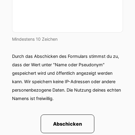
00:01:10: der Einbruch wurde demnach bereits
im März bemerkt und eingedämmt.
00:01:14: nach offenbar gescheiterten
Erpressungsversuchen veröffentlichte die Gang
die Daten.
Mindestens 10 Zeichen
00:01:18: Dies ist nicht der erste
Durch das Abschicken des Formulars stimmst du zu,
Sicherheitsvorfall bei Vodafone.
dass der Wert unter "Name oder Pseudonym"
00:01:22: Die Bundesdatenschutzbeauftragte
gespeichert wird und öffentlich angezeigt werden
hatte im vergangenen Jahr bereits zwei
kann. Wir speichern keine IP-Adressen oder andere
Bußgelder gegen Vodaphone verhängt.
personenbezogene Daten. Die Nutzung deines echten
Namens ist freiwillig.
00:01:29: Das Unternehmen Anthropic,
Entwickler des KI-Modells Claude hat
vertraulich einen Antrag auf einen Börsengang
bei der amerikanischen Börsenaufsicht gestellt.
Abschicken
00:01:38: Weder Volumen noch genaue